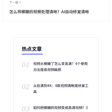
下一篇 >
怎么将模糊的视频处理清晰？AI自动修复清晰
热点文章
01
视频太模糊了怎么变高清？4个使用
办法提高视频画质
02
从低清到4K：4款视频清晰度修复工
具
03
如何把模糊的视频变成高清视频？3