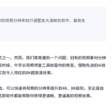
你的视频分辨率就行调整放大清晰的软件，最高支
式之一。然而，我们常常遇到一个问题：旧有的视频素材分辨
时候，牛学长视频修复工具就是你的救星。借助先进的AI技
现令人惊叹的8K超高清效果。
础，可以快速将视频的分辨率提升到4K、8K级别。无论是自
这款软件都能帮助你获得更清晰、更逼真的视频效果。