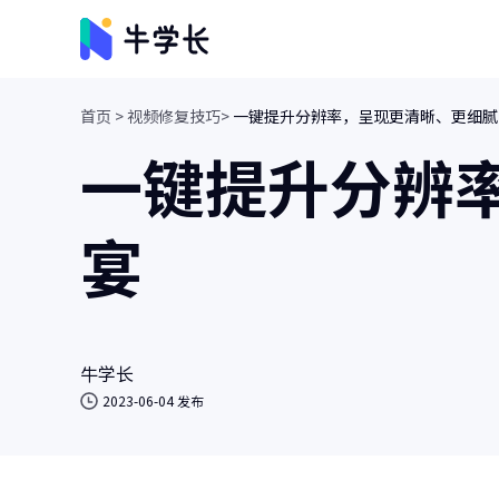
首页 >
视频修复技巧>
一键提升分辨率，呈现更清晰、更细腻
视频创意
一键提升分辨
牛小影
画质增强/视频修复/AI视频抠像
宴
牛学长转码大师
视频、音频格式转换/人声分离
牛学长
2023-06-04 发布