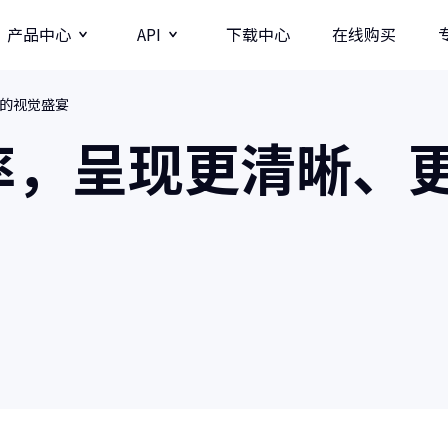
产品中心
API
下载中心
在线购买
的视觉盛宴
图片
视频分辨率提升API
率，呈现更清晰、
牛学长图片增强API
牛学长录屏工具
图
多种录制方式/直播录制/课程模板
AI
影
商业