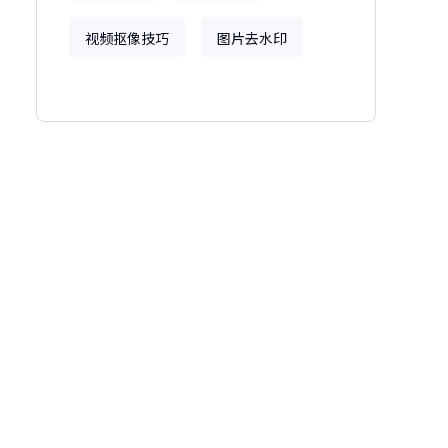
视频抠像技巧
图片去水印