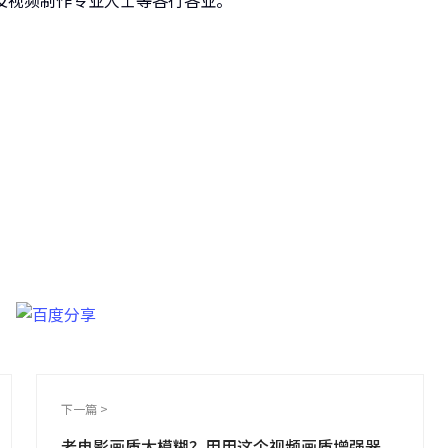
及视频制作专业人士等各行各业。
小影
能模型修复，助你还原高清视频！
下一篇 >
老电影画质太模糊？用用这个视频画质增强器