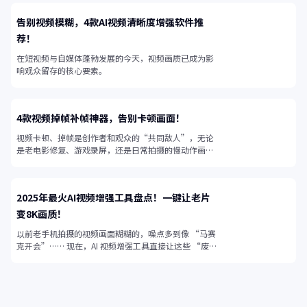
告别视频模糊，4款AI视频清晰度增强软件推
荐！
在短视频与自媒体蓬勃发展的今天，视频画质已成为影
响观众留存的核心要素。
4款视频掉帧补帧神器，告别卡顿画面！
视频卡顿、掉帧是创作者和观众的“共同敌人”，无论
是老电影修复、游戏录屏，还是日常拍摄的慢动作画
面，帧率不足都会让视频失去流畅感。
2025年最火AI视频增强工具盘点！一键让老片
变8K画质！
以前老手机拍摄的视频画面糊糊的，噪点多到像 “马赛
克开会”…… 现在，AI 视频增强工具直接让这些 “废
片” 起死回生！