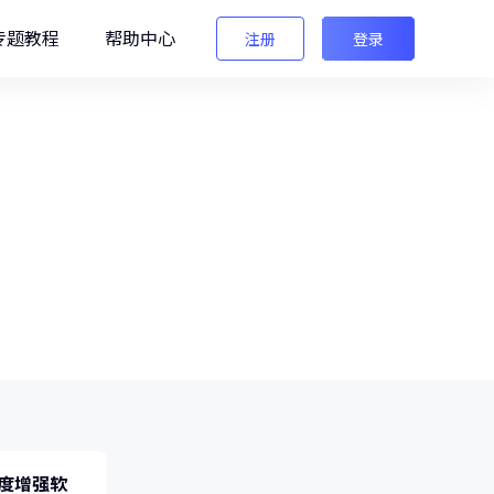
专题教程
帮助中心
注册
登录
编辑
法法AI图像检测
生图检测/AI换脸检测
用软件相关问题及教程。
像之匠
级AI人像后期软件
晰度增强软