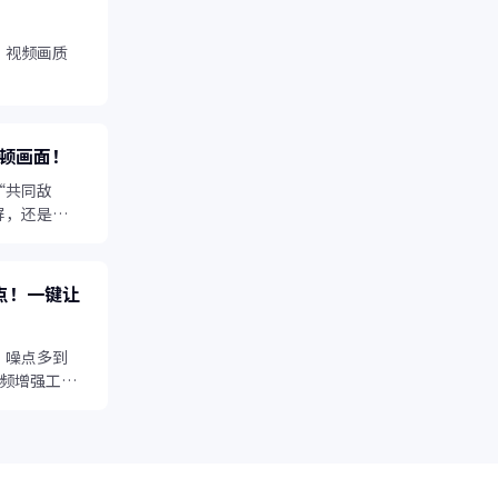
，视频画质
顿画面！
“共同敌
屏，还是日
会让视频失
盘点！一键让
，噪点多到
视频增强工具