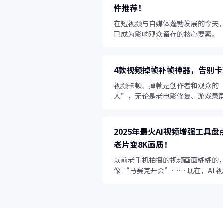
件推荐！
在短视频与自媒体蓬勃发展的今天
已成为影响观众留存的核心要素。
4款视频掉帧补帧神器，告别卡
视频卡顿、掉帧是创作者和观众的
人”，无论是老电影修复、游戏录
常拍摄的慢动作画面，帧率不足都
去流畅感。
2025年最火AI视频增强工具
老片变8K画质！
以前老手机拍摄的视频画面糊糊的
像 “马赛克开会”…… 现在，AI 
直接让这些 “废片” 起死回生！