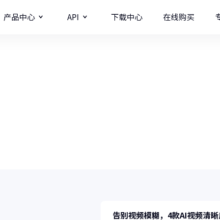
产品中心
API
下载中心
在线购买
图片
视频分辨率提升API
牛学长教程中心
牛学长图片增强API
牛学长录屏工具
图
多种录制方式/直播录制/课程模板
AI
复、视频修复、智能抠像、格式转换、视频编辑、屏幕录像等实
影
商业
告别视频模糊，4款AI视频清