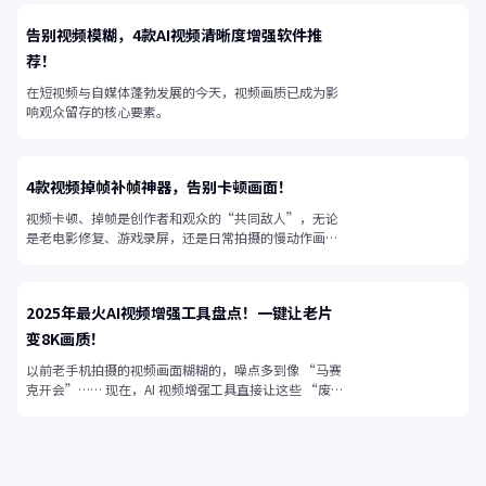
告别视频模糊，4款AI视频清晰度增强软件推
荐！
在短视频与自媒体蓬勃发展的今天，视频画质已成为影
响观众留存的核心要素。
4款视频掉帧补帧神器，告别卡顿画面！
视频卡顿、掉帧是创作者和观众的“共同敌人”，无论
是老电影修复、游戏录屏，还是日常拍摄的慢动作画
面，帧率不足都会让视频失去流畅感。
2025年最火AI视频增强工具盘点！一键让老片
变8K画质！
以前老手机拍摄的视频画面糊糊的，噪点多到像 “马赛
克开会”…… 现在，AI 视频增强工具直接让这些 “废
片” 起死回生！