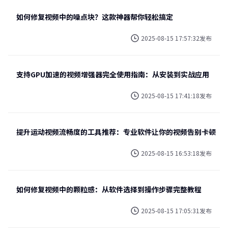
如何修复视频中的噪点块？这款神器帮你轻松搞定
2025-08-15 17:57:32发布
支持GPU加速的视频增强器完全使用指南：从安装到实战应用
2025-08-15 17:41:18发布
提升运动视频流畅度的工具推荐：专业软件让你的视频告别卡顿
2025-08-15 16:53:18发布
如何修复视频中的颗粒感：从软件选择到操作步骤完整教程
2025-08-15 17:05:31发布