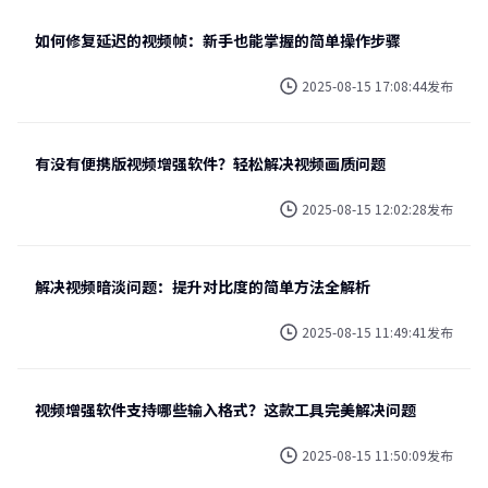
如何修复延迟的视频帧：新手也能掌握的简单操作步骤
2025-08-15 17:08:44发布
有没有便携版视频增强软件？轻松解决视频画质问题
2025-08-15 12:02:28发布
解决视频暗淡问题：提升对比度的简单方法全解析
2025-08-15 11:49:41发布
视频增强软件支持哪些输入格式？这款工具完美解决问题
2025-08-15 11:50:09发布