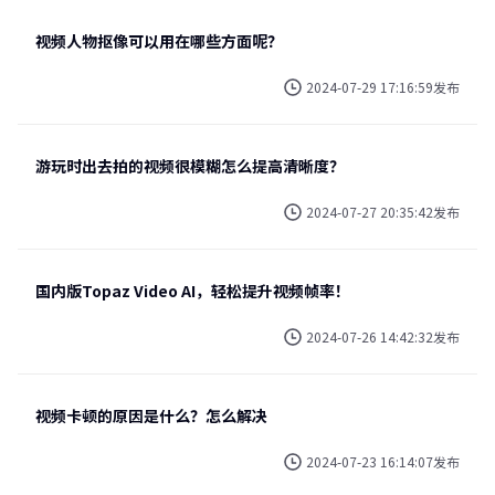
视频人物抠像可以用在哪些方面呢？
2024-07-29 17:16:59发布
游玩时出去拍的视频很模糊怎么提高清晰度？
2024-07-27 20:35:42发布
国内版Topaz Video AI，轻松提升视频帧率！
2024-07-26 14:42:32发布
视频卡顿的原因是什么？怎么解决
2024-07-23 16:14:07发布