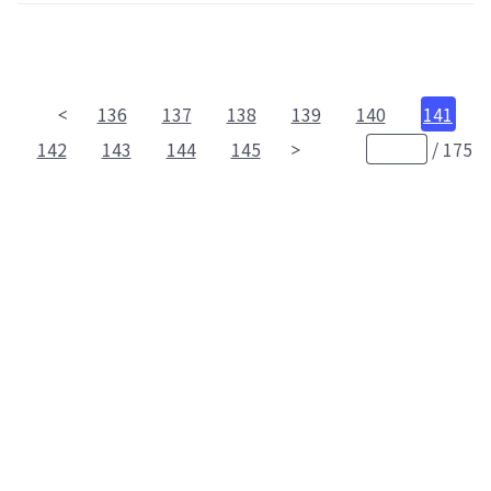
136
137
138
139
140
141
142
143
144
145
/
175