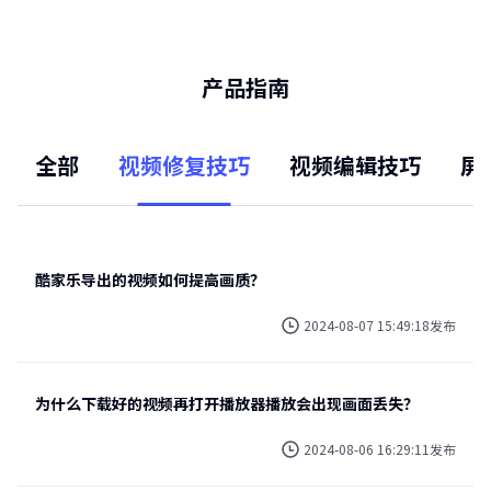
产品指南
全部
视频修复技巧
视频编辑技巧
屏
酷家乐导出的视频如何提高画质？
2024-08-07 15:49:18发布
为什么下载好的视频再打开播放器播放会出现画面丢失？
2024-08-06 16:29:11发布