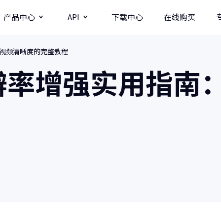
产品中心
API
下载中心
在线购买
升视频清晰度的完整教程
图片
视频分辨率提升API
辨率增强实用指南
牛学长图片增强API
牛学长录屏工具
图
多种录制方式/直播录制/课程模板
AI
影
商业