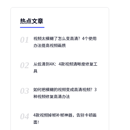
热点文章
01
视频太模糊了怎么变高清？4个使用
办法提高视频画质
02
从低清到4K：4款视频清晰度修复工
具
03
如何把模糊的视频变成高清视频？3
种视频修复高清办法
04
4款视频掉帧补帧神器，告别卡顿画
面！