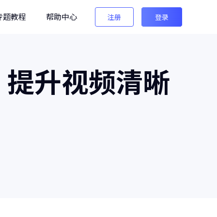
专题教程
帮助中心
注册
登录
编辑
：提升视频清晰
法法AI图像检测
生图检测/AI换脸检测
像之匠
级AI人像后期软件