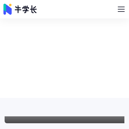
牛学长教程中心
牛学长为您提供图片修复、视频修复、智能抠像、格式转换、视频
编辑、屏幕录像等实用软件相关问题及教程。
视频太模糊了怎么变高清？4个使用办法提高视频
画质