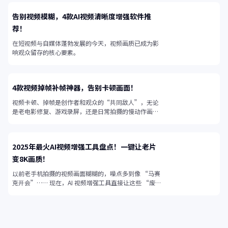
告别视频模糊，4款AI视频清晰度增强软件推
荐！
在短视频与自媒体蓬勃发展的今天，视频画质已成为影
响观众留存的核心要素。
4款视频掉帧补帧神器，告别卡顿画面！
视频卡顿、掉帧是创作者和观众的“共同敌人”，无论
是老电影修复、游戏录屏，还是日常拍摄的慢动作画
面，帧率不足都会让视频失去流畅感。
2025年最火AI视频增强工具盘点！一键让老片
变8K画质！
以前老手机拍摄的视频画面糊糊的，噪点多到像 “马赛
克开会”…… 现在，AI 视频增强工具直接让这些 “废
片” 起死回生！