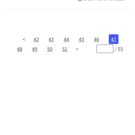
42
43
44
45
46
47
48
49
50
51
/
55