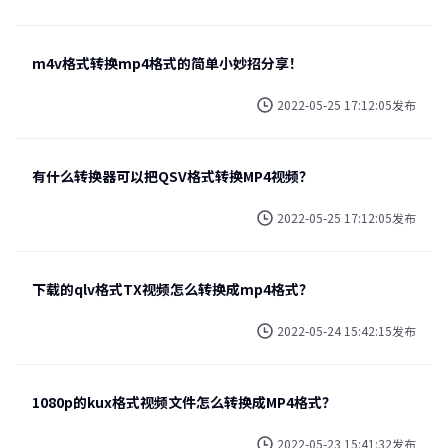
m4v格式转换mp4格式的简单小妙招分享！
2022-05-25 17:12:05发布
有什么转换器可以把QSV格式转换MP4视频？
2022-05-25 17:12:05发布
下载的qlv格式TX视频怎么转换成mp4格式？
2022-05-24 15:42:15发布
1080p的kux格式视频文件怎么转换成MP4格式？
2022-05-23 15:41:32发布