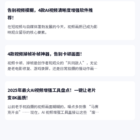
告别视频模糊，4款AI视频清晰度增强软件推
荐！
在短视频与自媒体蓬勃发展的今天，视频画质已成为影
响观众留存的核心要素。
4款视频掉帧补帧神器，告别卡顿画面！
视频卡顿、掉帧是创作者和观众的“共同敌人”，无论
是老电影修复、游戏录屏，还是日常拍摄的慢动作画
面，帧率不足都会让视频失去流畅感。
2025年最火AI视频增强工具盘点！一键让老片
变8K画质！
以前老手机拍摄的视频画面糊糊的，噪点多到像 “马赛
克开会”…… 现在，AI 视频增强工具直接让这些 “废
片” 起死回生！