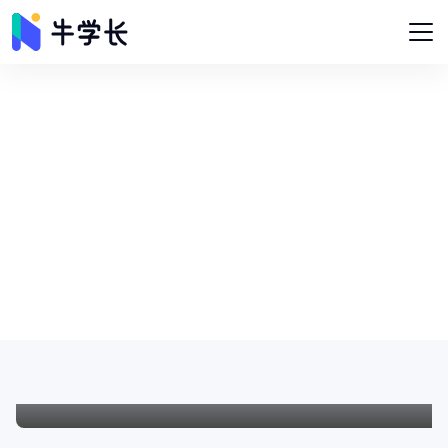
牛学长教程中心
牛学长为您提供图片修复、视频修复、智能抠像、格式转换、视频
编辑、屏幕录像等实用软件相关问题及教程。
视频太模糊了怎么变高清？4个使用办法提高视频
画质