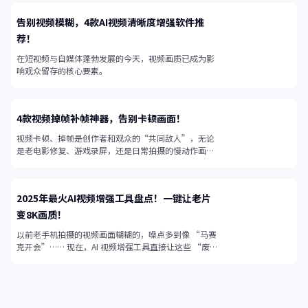
告别视频模糊，4款AI视频清晰度增强软件推
荐！
在短视频与自媒体蓬勃发展的今天，视频画质已成为影
响观众留存的核心要素。
4款视频掉帧补帧神器，告别卡顿画面！
视频卡顿、掉帧是创作者和观众的“共同敌人”，无论
是老电影修复、游戏录屏，还是日常拍摄的慢动作画
面，帧率不足都会让视频失去流畅感。
2025年最火AI视频增强工具盘点！一键让老片
变8K画质！
以前老手机拍摄的视频画面糊糊的，噪点多到像 “马赛
克开会”…… 现在，AI 视频增强工具直接让这些 “废
片” 起死回生！