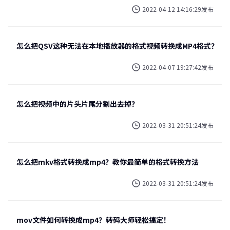
2022-04-12 14:16:29发布
怎么把QSV这种无法在本地播放器的格式视频转换成MP4格式？
2022-04-07 19:27:42发布
怎么把视频中的片头片尾分割出去掉？
2022-03-31 20:51:24发布
怎么把mkv格式转换成mp4？教你最简单的格式转换方法
2022-03-31 20:51:24发布
mov文件如何转换成mp4？转码大师轻松搞定！