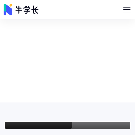
牛学长教程中心
牛学长为您提供图片修复、视频修复、智能抠像、格式转换、视频
编辑、屏幕录像等实用软件相关问题及教程。
高
视频太模糊了怎么变高清？4个使用办法提高视频
画质