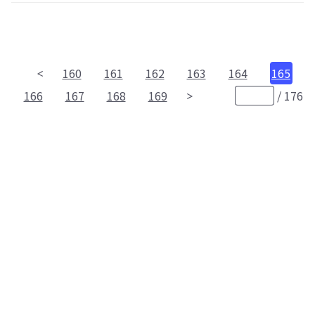
160
161
162
163
164
165
166
167
168
169
/
176