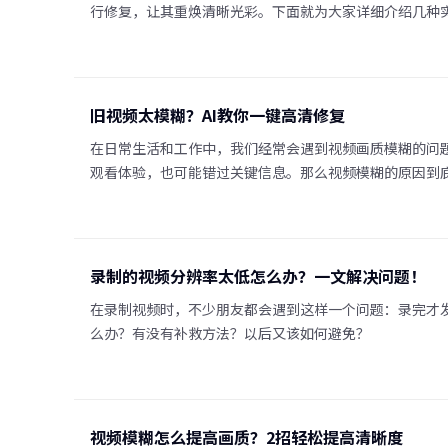
行修复，让其重焕清晰光彩。下面就为大家详细介绍几种
旧视频太模糊？AI教你一键高清修复
在日常生活和工作中，我们经常会遇到视频画质模糊的问
观看体验，也可能错过关键信息。那么视频模糊的原因到
录制的视频分辨率太低怎么办？一文解决问题！
在录制视频时，不少朋友都会遇到这样一个问题：录完才
么办？有没有补救方法？以后又该如何避免？
视频模糊怎么提高画质？2招轻松提高清晰度