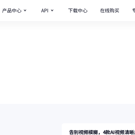
产品中心
API
下载中心
在线购买
图片
视频分辨率提升API
牛学长教程中心
牛学长图片增强API
牛学长录屏工具
图
多种录制方式/直播录制/课程模板
AI
复、视频修复、智能抠像、格式转换、视频编辑、屏幕录像等实
影
商业
告别视频模糊，4款AI视频清