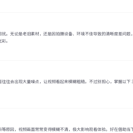
困扰。无论是老旧素材，还是因拍摄设备、环境不佳导致的清晰度差问题
光彩。
往往会出现大量噪点，让视频看起来模糊粗糙。不过别担心，掌握以下 
抖等原因，视频画面常常变得模糊不清，极大影响观看体验。好在借助当